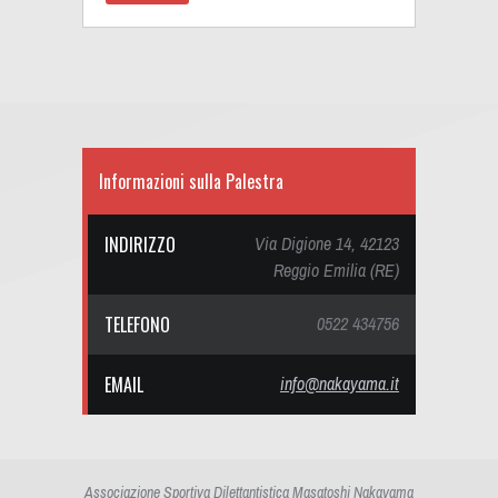
Informazioni sulla Palestra
INDIRIZZO
Via Digione 14, 42123
Reggio Emilia (RE)
TELEFONO
0522 434756
EMAIL
info@nakayama.it
Associazione Sportiva Dilettantistica Masatoshi Nakayama