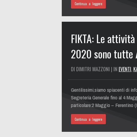
Continua a leggere
FIKTA: Le attivit
2020 sono tutte
DI DIMITRI MAZZONI | IN
EVENTI
,
K
Gentilissimi,siamo spiacenti di info
Segreteria Generale fino al 4 Magg
particolare:2 Maggio – Ferentino 
Continua a leggere