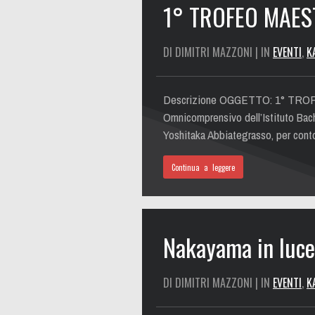
1° TROFEO MAEST
DI DIMITRI MAZZONI | IN
EVENTI
,
K
Descrizione OGGETTO: 1° TROFEO
Omnicomprensivo dell’Istituto Bache
Yoshitaka Abbiategrasso, per cont
Continua a leggere
Nakayama in luce
DI DIMITRI MAZZONI | IN
EVENTI
,
K