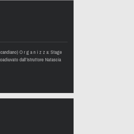
andiano) O r g a n i z z a: Stage
oadiuvato dall’Istruttore Natascia