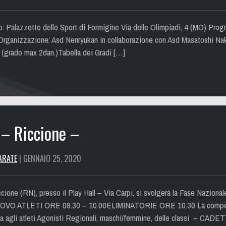
: Palazzetto dello Sport di Formigine Via delle Olimpiadi, 4 (MO) Prog
Organizzazione: Asd Nenryukan in collaborazione con Asd Masatoshi Na
nni (grado max 2dan.)Tabella dei Gradi […]
– Riccione –
ARATE
| GENNAIO 25, 2020
one (RN), presso il Play Hall – Via Carpi, si svolgerà la Fase Nazional
ROVO ATLETI ORE 09.30 – 10.00ELIMINATORIE ORE 10.30 La competi
ata agli atleti Agonisti Regionali, maschi/femmine, delle classi – CADE