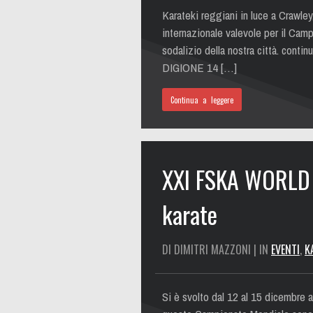
Karateki reggiani in luce a Crawley
internazionale valevole per il Cam
sodalizio della nostra città. c
DIGIONE 14 […]
Continua a leggere
XXI FSKA WORLD 
karate
DI DIMITRI MAZZONI | IN
EVENTI
,
K
Si è svolto dal 12 al 15 dicembr