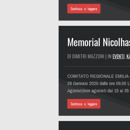
Continua a leggere
Memorial Nicolhas
DI DIMITRI MAZZONI | IN
EVENTI
,
K
COMITATO REGIONALE EMILIA – ROM
26 Gennaio 2020 dalle ore 09,00 L
Agonisti/non agonisti dai 15 ai 3
Continua a leggere