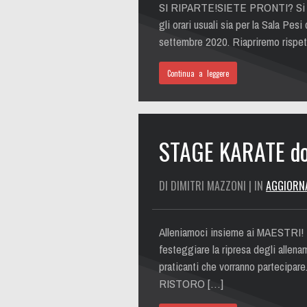
SI RIPARTE!SIETE PRONTI? Si 
gli orari usuali sia per la Sala Pe
settembre 2020. Riapriremo rispetta
Continua a leggere
STAGE KARATE do
DI DIMITRI MAZZONI | IN
AGGIORN
Alleniamoci insieme ai MAESTRI! Tr
festeggiare la ripresa degli allen
praticanti che vorranno partec
RISTORO […]