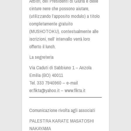
Arbitri, dei Presidenti di Giuria e delle
cinture nere che possono aiutare,
(utilizzando l’apposito modulo) a titolo
completamente gratuito
(MUSHOTOKU), contestualmente alle
iscrizioni, nell’ intervallo verrà loro
offerto il lunch.
La segreteria
Via Caduti di Sabbiuno 1 – Anzola
Emilia (BO) 40011
Tel. 333 7940960 – e-mail
er.fikta@yahoo.it
– www.fikta.it
Comunicazione rivolta agli associati
PALESTRA KARATE MASATOSHI
NAKAYAMA