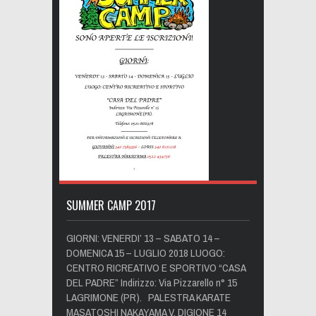
SUMMER CAMP 2017
GIORNI: VENERDI’ 13 – SABATO 14 –
DOMENICA 15 – LUGLIO 2018 LUOGO:
CENTRO RICREATIVO E SPORTIVO “CASA
DEL PADRE” Indirizzo: Via Pizzarello n° 15
LAGRIMONE (PR). PALESTRA KARATE
MASATOSHI NAKAYAMA V. DIGIONE 14