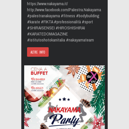
‪https://www.nakayama.it/‬
‪http://www.facebook.com/Palestra.Nakayama‬
‪#palestranakayama‬ ‪#fitness‬ ‪#bodybuilding‬
‪#karate‬ ‪#FIKTA‬ ‪#professionalità‬ ‪#sport‬
‪#SHIRAISENSEI‬ ‪#HIROSHISHIRAI‬
‪#KARATEDOMAGAZINE‬
‪#istitutoshotokanitalia #nakayamateam
ALTRE INFO