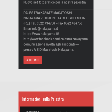
Nuovo set fotografico per la nostra palestra
__________________________________________________
PALESTRA KARATE MASATOSHI
NAKAYAMA V. DIGIONE 14 REGGIO EMILIA
(RE) Tel. 0522 434756 – Fax 0522 434756
Email
info@nakayama.it
https://www.nakayama.it/
http://www.facebook.com/Palestra.Nakayama
comunicazione rivolta agli associati —
presso A.S.D Masatoshi Nakayama.
ALTRE INFO
Informazioni sulla Palestra