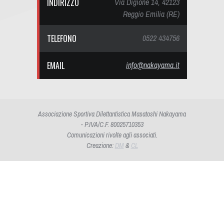
INDIRIZZO
Via Digione 14, 42123
Reggio Emilia (RE)
TELEFONO
0522 434756
EMAIL
info@nakayama.it
Associazione Sportiva Dilettantistica Masatoshi Nakayama
- P.IVA/C.F. 80025710353
Comunicazioni rivolte agli associati.
Creazione:
DM
&
CL