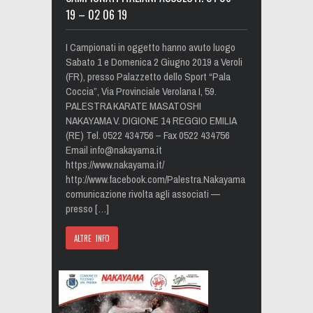
19 – 02 06 19
I Campionati in oggetto hanno avuto luogo
Sabato 1 e Domenica 2 Giugno 2019 a Veroli
(FR), presso Palazzetto dello Sport “Pala
Coccia”, Via Provinciale Verolana I, 59.
PALESTRA KARATE MASATOSHI
NAKAYAMA V. DIGIONE 14 REGGIO EMILIA
(RE) Tel. 0522 434756 – Fax 0522 434756
Email
info@nakayama.it
https://www.nakayama.it/
http://www.facebook.com/Palestra.Nakayama
comunicazione rivolta agli associati —
presso […]
ALTRE INFO