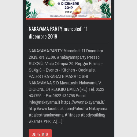
NAKAYAMA PARTY mercoledì 11
dicembre 2019
NAKAYAMA PARTY Mercoledì 11 Dicembre
2019, ore 21.00. #nakayamaparty Presso
SUXGIÙ, Viale Olimpia 20, Reggio Emilia –
SuXgiú – Events • Kitchen • Cocktails​.
PALESTRA KARATE MASATOSHI
NAKAYAMA A.S.D Masatoshi Nakayama​ V.
DIGIONE 14 REGGIO EMILIA (RE) Tel. 0522
434756 – Fax 0522 434756 Email
info@nakayama.it
https://www.nakayama.it/
http://www.facebook.com/Palestra.Nakayama
#palestranakayama #fitness #bodybuilding
#karate #FKTA […]
ALTRE INFO