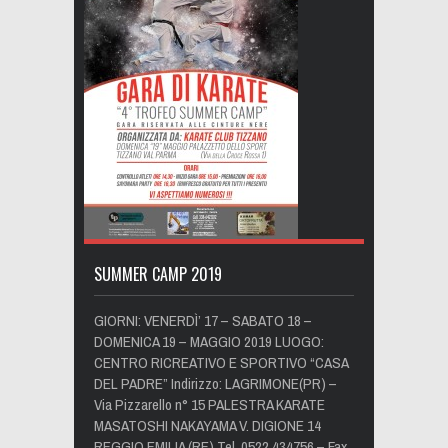
SUMMER CAMP 2019
GIORNI: VENERDÌ’ 17 – SABATO 18 –
DOMENICA 19 – MAGGIO 2019 LUOGO:
CENTRO RICREATIVO E SPORTIVO “CASA
DEL PADRE” Indirizzo: LAGRIMONE(PR) –
Via Pizzarello n° 15 PALESTRA KARATE
MASATOSHI NAKAYAMA V. DIGIONE 14
REGGIO EMILIA (RE) Tel. 0522 434756 – Fax