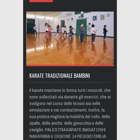
KARATE TRADIZIONALE BAMBINI
Il karate mantiene in forma tutti i muscoli, che
sono sollecitati sia durante gli esercizi, che si
svolgono nel corso delle lezioni sia nelle
simulazioni e nei combattimenti. Inoltre, la
sua pratica migliora la mobilità del collo, delle
spalle, delle anche, delle ginocchia e delle
caviglie. PALESTRA KARATE MASATOSHI
NAKAYAMA V. DIGIONE 14 REGGIO EMILIA