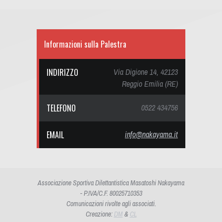
Informazioni sulla Palestra
INDIRIZZO
Via Digione 14, 42123
Reggio Emilia (RE)
TELEFONO
0522 434756
EMAIL
info@nakayama.it
Associazione Sportiva Dilettantistica Masatoshi Nakayama
- P.IVA/C.F. 80025710353
Comunicazioni rivolte agli associati.
Creazione:
DM
&
CL