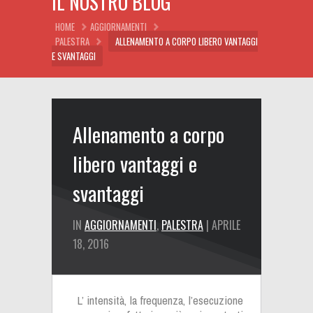
IL NOSTRO BLOG
HOME
AGGIORNAMENTI
PALESTRA
ALLENAMENTO A CORPO LIBERO VANTAGGI
E SVANTAGGI
Allenamento a corpo
libero vantaggi e
svantaggi
IN
AGGIORNAMENTI
,
PALESTRA
| APRILE
18, 2016
L’ intensità, la frequenza, l’esecuzione