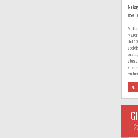
Nakay
esam
Matte
Mater
del 1
soddi
prota
stage 
si son
cintur
ALTR
G
2