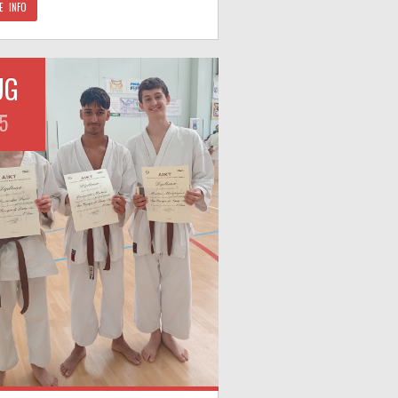
E INFO
UG
5