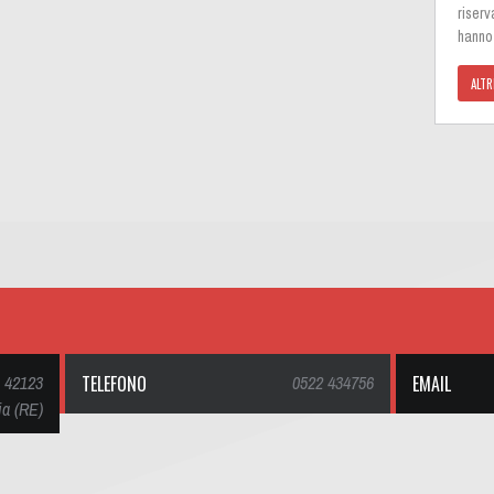
riserv
hanno 
ALTR
, 42123
TELEFONO
0522 434756
EMAIL
ia (RE)