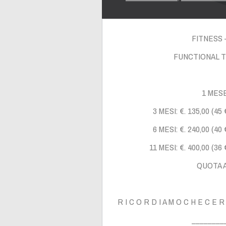
FITNESS 
FUNCTIONAL T
1 MESE
3 MESI:
€. 135,00 (45
6 MESI:
€. 240,00 (40
11 MESI: €. 400,00 (36 
QUOTA 
R I C O R D I A M O
C H
E
C E R 
________